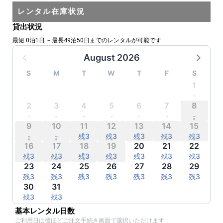
レンタル在庫状況
貸出状況
最短 0泊1日 ~ 最長49泊50日までのレンタルが可能です
August 2026
S
M
T
W
T
F
S
1
-
-
-
-
-
-
-
2
3
4
5
6
7
8
-
-
-
-
-
-
-
9
10
11
12
13
14
15
-
-
残3
残3
残3
残3
残3
16
17
18
19
20
21
22
残3
残3
残3
残3
残3
残3
残3
23
24
25
26
27
28
29
残3
残3
残3
残3
残3
残3
残3
30
31
残3
残3
残3
残3
残3
残3
残3
基本レンタル日数
ご利用日は後ほどご注文手続き画面で選択いただけます