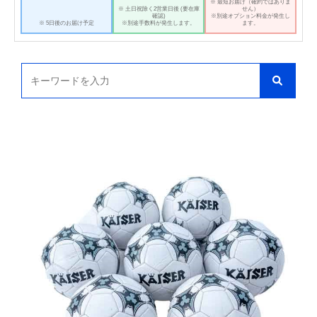
※ 最短お届け（確約ではありま
※ 土日祝除く2営業日後 (要在庫
せん）
確認)
※別途オプション料金が発生し
※ 5日後のお届け予定
※別途手数料が発生します。
ます。