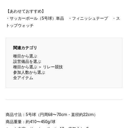
【あわせておすすめ】
・サッカーボール（5号球）単品 ・フィニッシュテープ ・ス
トップウォッチ
関連カテゴリ
種目から選ぶ
設営備品を選ぶ
種目から選ぶ
＞
リレー競技
参加人数から選ぶ
全アイテム
商品寸法：5号球（円周68〜70cm・直径約22cm）
商品重量：約410〜450g/球