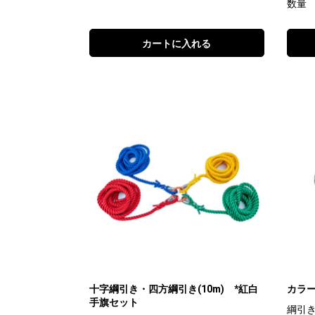
数量
カートに入れる
十字綱引き・四方綱引き(10m) *紅白
カラー
手旗セット
綱引き