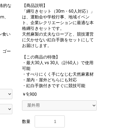
格的な
【商品説明】
「綱引きセット（30m・60人対応）」
3m、
は、運動会や学校行事、地域イベン
ト、企業レクリエーションに最適な本
格綱引きセットです。
ン食い
天然麻製の丈夫なロープと、競技運営
に欠かせない紅白手旗をセットにして
お届けします。
、ゴー
【この商品の特徴】
・最大30人 vs 30人（計60人）で使用
可能
・すべりにくく手になじむ天然麻素材
・屋内・屋外どちらにも対応
・紅白手旗付きですぐに競技可能
￥9,900
数量