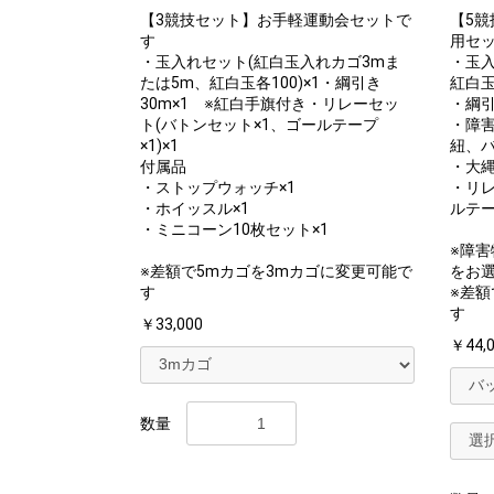
【3競技セット】お手軽運動会セットで
【5競
す
用セ
・玉入れセット(紅白玉入れカゴ3mま
・玉入
たは5m、紅白玉各100)×1・綱引き
紅白玉各
30m×1 ※紅白手旗付き・リレーセッ
・綱引
ト(バトンセット×1、ゴールテープ
・障害
×1)×1
紐、バ
付属品
・大縄
・ストップウォッチ×1
・リレ
・ホイッスル×1
ルテープ
・ミニコーン10枚セット×1
※障
※差額で5mカゴを3mカゴに変更可能で
をお
す
※差額
す
￥33,000
￥44,0
数量