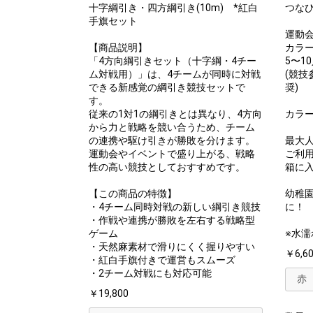
十字綱引き・四方綱引き(10m) *紅白
つなひ
手旗セット
運動
【商品説明】
カラ
「4方向綱引きセット（十字綱・4チー
5〜1
ム対戦用）」は、4チームが同時に対戦
(競技
できる新感覚の綱引き競技セットで
奨)
す。
従来の1対1の綱引きとは異なり、4方向
カラー
から力と戦略を競い合うため、チーム
の連携や駆け引きが勝敗を分けます。
最大人
運動会やイベントで盛り上がる、戦略
ご利
性の高い競技としておすすめです。
箱に
【この商品の特徴】
幼稚
・4チーム同時対戦の新しい綱引き競技
に！
・作戦や連携が勝敗を左右する戦略型
ゲーム
※水
・天然麻素材で滑りにくく握りやすい
￥6,6
・紅白手旗付きで運営もスムーズ
・2チーム対戦にも対応可能
￥19,800