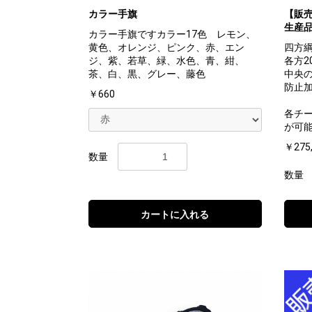
カラー手旗
【販売
生産
カラー手旗ですカラー17色 レモン、
黄色、オレンジ、ピンク、赤、エン
四方綱
ジ、紫、若草、緑、水色、青、紺、
各方2
茶、白、黒、グレー、藤色
中央
防止
￥660
各チー
が可
￥275
数量
数量
カートに入れる