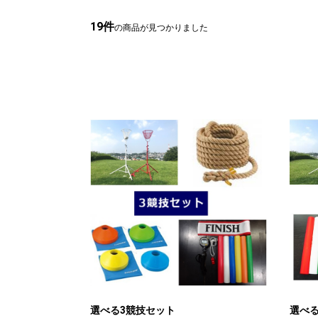
19件
の商品が見つかりました
選べる3競技セット
選べる