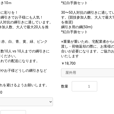
き10ｍ
*紅白手旗セット
会に彩りを！
30〜50人対抗の綱引きに適して
ー綱引きでお子様にも人気！
す。(競技参加人数、大人で最大1
0人対抗の綱引きに適しています。
を推奨)
参加人数、大人で最大20人を推
綱引き用の綱(50m)
*紅白手旗セット
:赤、白、青、黄、緑、ピンク
※重量が重いため、宅配業者から
渡し・荷物返却の際に、お客様
数10人 vs 10人までの綱引きに
合いが必要になります。ご協力
用ください。
いたします
入れての配送になります。
￥18,700
園やお子様どうしの綱引きなど
濡れを避けるようお願いします。
数量
00