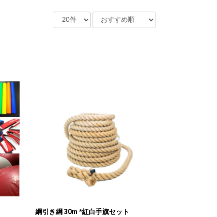
綱引き綱 30m *紅白手旗セット