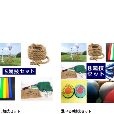
5競技セット
選べる8競技セット