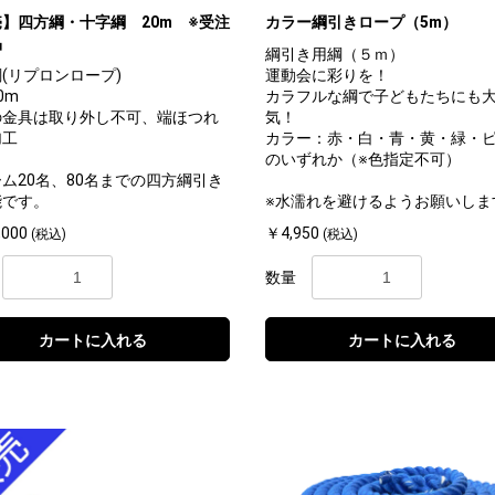
】四方綱・十字綱 20m ※受注
カラー綱引きロープ（5m）
品
綱引き用綱（５ｍ）
(リプロンロープ)
運動会に彩りを！
0m
カラフルな綱で子どもたちにも
の金具は取り外し不可、端ほつれ
気！
加工
カラー：赤・白・青・黄・緑・
のいずれか（※色指定不可）
ム20名、80名までの四方綱引き
能です。
※水濡れを避けるようお願いしま
,000
￥4,950
(税込)
(税込)
数量
カートに入れる
カートに入れる