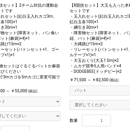
技セット】2チーム対抗の運動会
【8競技セット】大玉も入った本
ットです
セットです
れセット(紅白玉入れカゴ3m、
・玉入れセット(紅白玉入れカゴ
100)×1
紅白玉各100)×1
き30m×1
・綱引き30m×1
物セット(障害ネット、パン食い
・障害物セット(障害ネット、パ
ット(麻袋)×4)×1
紐、バット(麻袋)×4)×1
跳び15m×2
・大縄跳び15m×2
ーセット(バトンセット×1、ゴー
・リレーセット(バトンセット×1
×1)×1
ルテープ×1)×1
・大玉おくり(大玉1.5m)×2
害物セットはぐるぐるバットか麻袋
・ムカデ競争5人用バンド×4
選びください
・DODGEBEE(ドッヂビー)×2
で3mカゴを5mカゴに変更可能で
￥71,500 ～ ￥82,500
(税込)
00 ～ ￥55,000
(税込)
数量