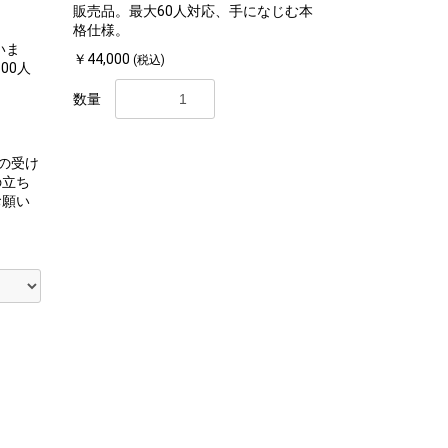
販売品。最大60人対応、手になじむ本
格仕様。
いま
￥44,000
(税込)
00人
数量
の受け
の立ち
お願い