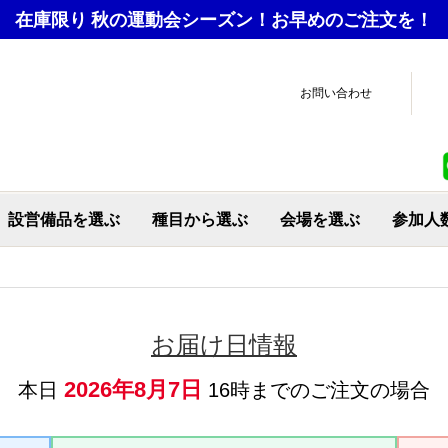
在庫限り
秋の運動会シーズン！お早めのご注文を！
お問い合わせ
設営備品を選ぶ
種目から選ぶ
会場を選ぶ
参加人
会場備品
テント関連
チーム用品
応援グッズ
優勝旗・トロフィー
各種コーナー
お弁当ドリンク
トラック設営
進行運営
救急
安全対策
玉入れ
綱引き
大玉
大縄跳び
リレー競技
クイズ
変わり種競技
パラスポーツ
CAMPieceかすみがう
CAMPiece横芝光
CAMPiece君津
CAMPiece南足柄
ら
お届け日情報
2026年8月7日
本日
16時までのご注文の場合