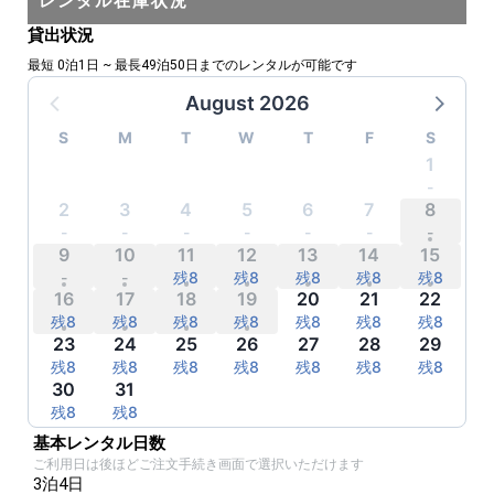
レンタル在庫状況
貸出状況
最短 0泊1日 ~ 最長49泊50日までのレンタルが可能です
August 2026
S
M
T
W
T
F
S
1
-
-
-
-
-
-
-
2
3
4
5
6
7
8
-
-
-
-
-
-
-
9
10
11
12
13
14
15
-
-
残8
残8
残8
残8
残8
16
17
18
19
20
21
22
残8
残8
残8
残8
残8
残8
残8
23
24
25
26
27
28
29
残8
残8
残8
残8
残8
残8
残8
30
31
残8
残8
残8
残8
残8
残8
残8
基本レンタル日数
ご利用日は後ほどご注文手続き画面で選択いただけます
3泊4日