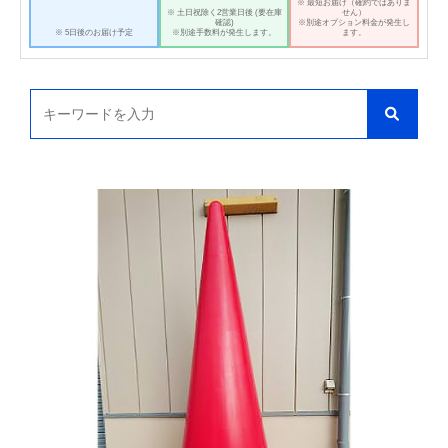
※ 最短お届け（確約ではありま
※ 土日祝除く2営業日後 (要在庫
せん）
確認)
※別途オプション料金が発生し
※ 5日後のお届け予定
※別途手数料が発生します。
ます。