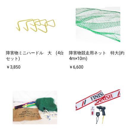
障害物ミニハードル 大 (4台
障害物競走用ネット 特大(約
セット)
4m×10m)
￥3,850
￥6,600