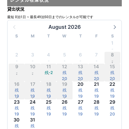
レンタル在庫状況
貸出状況
最短 0泊1日 ~ 最長49泊50日までのレンタルが可能です
August 2026
S
M
T
W
T
F
S
1
-
-
-
-
-
-
-
2
3
4
5
6
7
8
-
-
-
-
-
-
-
9
10
11
12
13
14
15
-
-
残-2
残
残
残
残
20
20
20
20
16
17
18
19
20
21
22
残
残
残
残
残
残
残
19
19
19
19
19
19
19
23
24
25
26
27
28
29
残
残
残
残
残
残
残
19
19
19
19
19
19
20
30
31
残
残
残
残
残
残
残