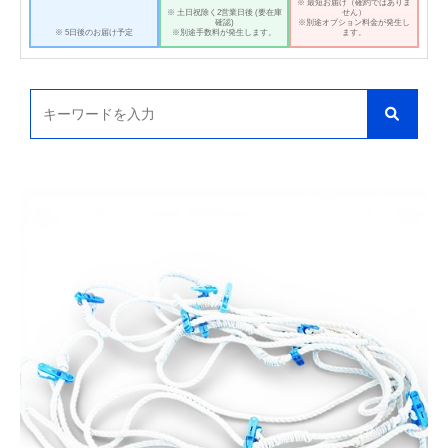
※ 最短お届け（確約ではありま
※ 土日祝除く2営業日後 (要在庫
せん）
確認)
※別途オプション料金が発生し
※ 5日後のお届け予定
※別途手数料が発生します。
ます。