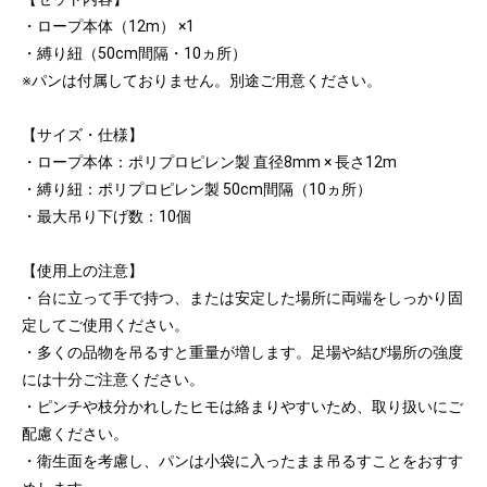
・ロープ本体（12m） ×1
・縛り紐（50cm間隔・10ヵ所）
※パンは付属しておりません。別途ご用意ください。
【サイズ・仕様】
・ロープ本体：ポリプロピレン製 直径8mm × 長さ12m
・縛り紐：ポリプロピレン製 50cm間隔（10ヵ所）
・最大吊り下げ数：10個
【使用上の注意】
・台に立って手で持つ、または安定した場所に両端をしっかり固
定してご使用ください。
・多くの品物を吊るすと重量が増します。足場や結び場所の強度
には十分ご注意ください。
・ピンチや枝分かれしたヒモは絡まりやすいため、取り扱いにご
配慮ください。
・衛生面を考慮し、パンは小袋に入ったまま吊るすことをおすす