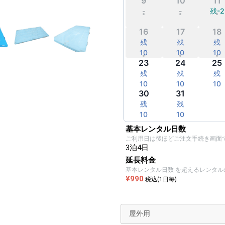
9
10
11
-
-
残-2
16
17
18
残
残
残
10
10
10
23
24
25
残
残
残
10
10
10
30
31
残
残
残
10
10
10
基本レンタル日数
ご利用日は後ほどご注文手続き画面
3泊4日
延長料金
基本レンタル日数 を超えるレンタ
¥990
税込(1日毎)