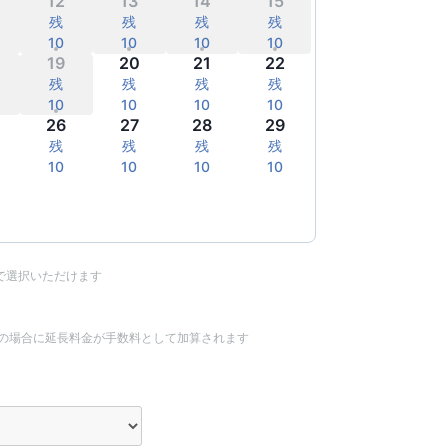
12
13
14
15
残
残
残
残
10
10
10
10
19
20
21
22
残
残
残
残
10
10
10
10
26
27
28
29
残
残
残
残
10
10
10
10
残
残
残
残
10
10
10
10
で選択いただけます
ルの場合に延長料金が手数料として加算されます