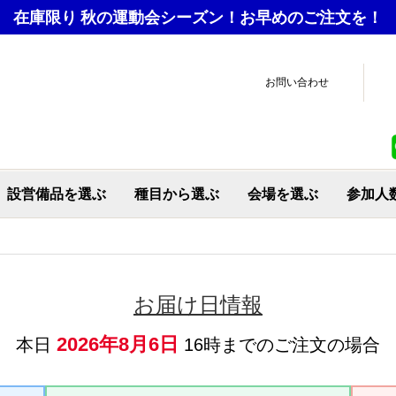
在庫限り
秋の運動会シーズン！お早めのご注文を！
お問い合わせ
設営備品を選ぶ
種目から選ぶ
会場を選ぶ
参加人
会場備品
テント関連
チーム用品
応援グッズ
優勝旗・トロフィー
各種コーナー
お弁当ドリンク
トラック設営
進行運営
救急
安全対策
玉入れ
綱引き
大玉
大縄跳び
リレー競技
クイズ
変わり種競技
パラスポーツ
CAMPieceかすみがう
CAMPiece横芝光
CAMPiece君津
CAMPiece南足柄
ら
お届け日情報
2026年8月6日
本日
16時までのご注文の場合