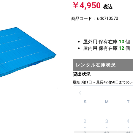
￥4,950
税込
商品コード：
udk710570
屋外用
保有在庫
10
個
屋内用
保有在庫
12
個
レンタル在庫状況
貸出状況
最短 0泊1日 ~ 最長49泊50日まで
S
M
T
-
-
-
2
3
4
-
-
-