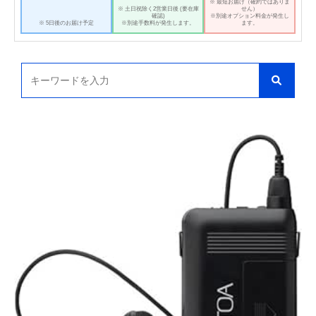
※ 最短お届け（確約ではありま
※ 土日祝除く2営業日後 (要在庫
せん）
確認)
※別途オプション料金が発生し
※ 5日後のお届け予定
※別途手数料が発生します。
ます。