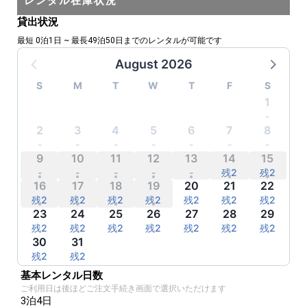
レンタル在庫状況
貸出状況
最短 0泊1日 ~ 最長49泊50日までのレンタルが可能です
August 2026
S
M
T
W
T
F
S
1
-
-
-
-
-
-
-
2
3
4
5
6
7
8
-
-
-
-
-
-
-
9
10
11
12
13
14
15
-
-
-
-
-
残2
残2
16
17
18
19
20
21
22
残2
残2
残2
残2
残2
残2
残2
23
24
25
26
27
28
29
残2
残2
残2
残2
残2
残2
残2
30
31
残2
残2
残2
残2
残2
残2
残2
基本レンタル日数
ご利用日は後ほどご注文手続き画面で選択いただけます
3泊4日