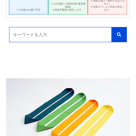
※ 最短お届け（確約ではありま
※ 土日祝除く2営業日後 (要在庫
せん）
確認)
※別途オプション料金が発生し
※ 5日後のお届け予定
※別途手数料が発生します。
ます。