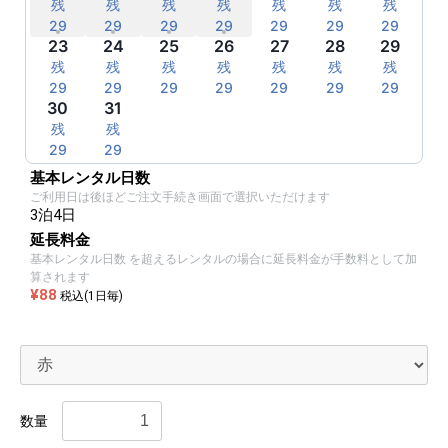
残
残
残
残
残
残
残
29
29
29
29
29
29
29
23
24
25
26
27
28
29
残
残
残
残
残
残
残
29
29
29
29
29
29
29
30
31
残
残
残
残
残
残
残
29
29
29
29
29
29
29
基本レンタル日数
ご利用日は後ほどご注文手続き画面で選択いただけます
3泊4日
延長料金
基本レンタル日数 を超えるレンタルの場合に延長料金が手数料として加
算されます
¥88
税込(1日毎)
数量