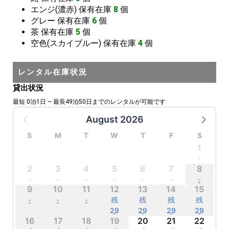
エンジ(濃赤)
保有在庫
8
個
グレー
保有在庫
6
個
茶
保有在庫
5
個
空色(スカイブルー)
保有在庫
4
個
レンタル在庫状況
貸出状況
最短 0泊1日 ~ 最長49泊50日までのレンタルが可能です
August 2026
S
M
T
W
T
F
S
1
-
-
-
-
-
-
-
2
3
4
5
6
7
8
-
-
-
-
-
-
-
9
10
11
12
13
14
15
-
-
-
残
残
残
残
29
29
29
29
16
17
18
19
20
21
22