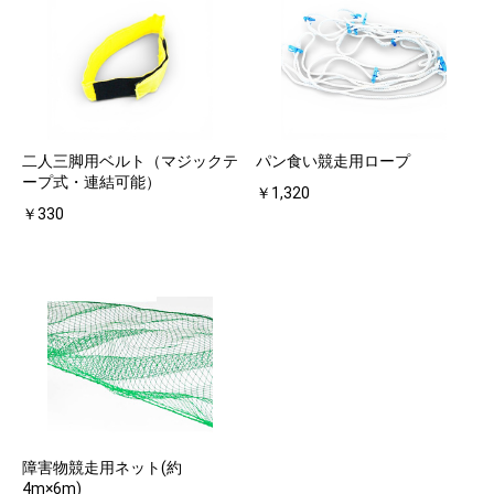
二人三脚用ベルト（マジックテ
パン食い競走用ロープ
ープ式・連結可能）
￥1,320
￥330
障害物競走用ネット(約
4m×6m)